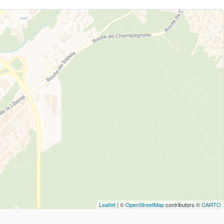
Leaflet
| ©
OpenStreetMap
contributors ©
CARTO