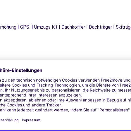
tzerhöhung | GPS | Umzugs Kit | Dachkoffer | Dachträger | Skitr
Ähnliche Agenturen