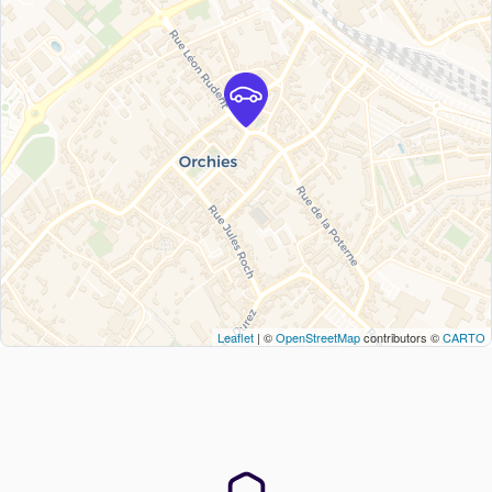
Leaflet
| ©
OpenStreetMap
contributors ©
CARTO