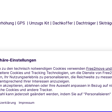
tzerhöhung | GPS | Umzugs Kit | Dachkoffer | Dachträger | Skitr
Ähnliche Agenturen