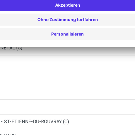
LLY (C)
FRANQUEVILLE-ST-PIERRE (C)
OUEN (C)
NETAL (C)
 - ST-ETIENNE-DU-ROUVRAY (C)