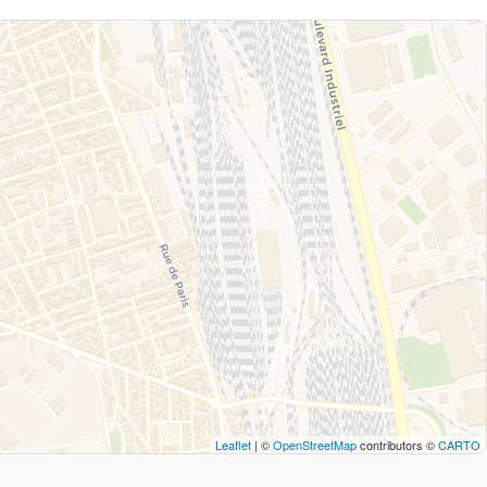
Leaflet
| ©
OpenStreetMap
contributors ©
CARTO