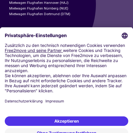
Mietwagen Flughafen Hannover (HAJ)
Mietwagen Flughafen Nürnberg (NUE)
Mietwagen Flughafen Dortmund (DTM)
CARSHARING
UNSERE STÄDTE
Paris
Madrid
Washington DC
Mailand
Rom
Turin
Wien
Berlin
Köln
Düsseldorf
Frankfurt
Hamburg
München
Stuttgart
Amsterdam