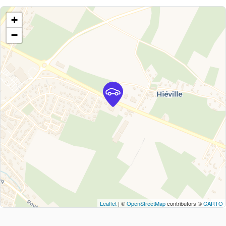
+
−
Leaflet
| ©
OpenStreetMap
contributors ©
CARTO