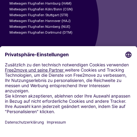
Mietwagen Flughafen Hamburg (HAM)
Mietwagen Flughafen Köln/Bonn (CGN)
Mietwagen Flughafen Stuttgart (STR)
Mietwagen Flughafen Hannover (HAJ)
Mietwagen Flughafen Nürnberg (NUE)
Mietwagen Flughafen Dortmund (DTM)
CARSHARING
UNSERE STÄDTE
Paris
Madrid
Washington DC
Mailand
Rom
Turin
Wien
Berlin
Köln
Düsseldorf
Frankfurt
Hamburg