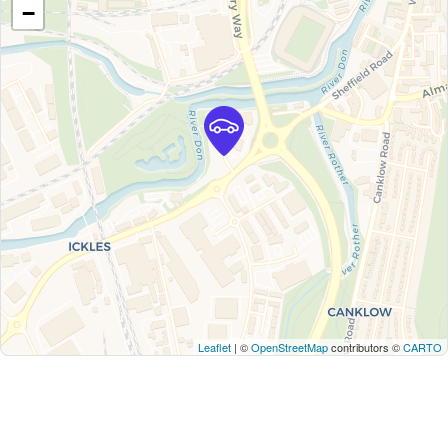
−
Leaflet
| ©
OpenStreetMap
contributors ©
CARTO