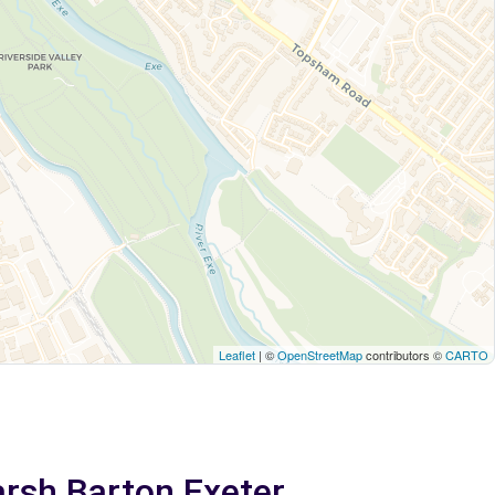
Leaflet
| ©
OpenStreetMap
contributors ©
CARTO
arsh Barton Exeter