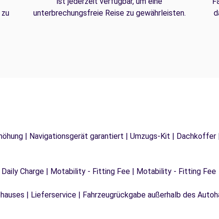
ist jederzeit verfügbar, um eine
F
 zu
unterbrechungsfreie Reise zu gewährleisten.
d
rhöhung | Navigationsgerät garantiert | Umzugs-Kit | Dachkoffer 
 Daily Charge | Motability - Fitting Fee | Motability - Fitting Fee
auses | Lieferservice | Fahrzeugrückgabe außerhalb des Autoha