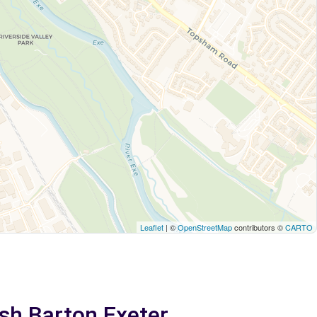
Leaflet
| ©
OpenStreetMap
contributors ©
CARTO
rsh Barton Exeter