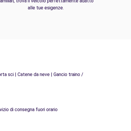
amiliari, trova il veicolo perfettamente adatto
alle tue esigenze.
rta sci | Catene da neve | Gancio traino /
vizio di consegna fuori orario