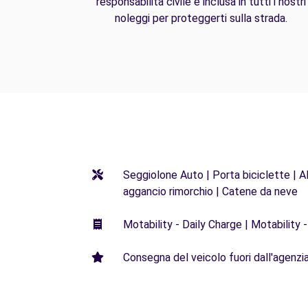
responsabilità civile è inclusa in tutti i nostri
noleggi per proteggerti sulla strada.
Seggiolone Auto | Porta biciclette | Al
aggancio rimorchio | Catene da neve
Motability - Daily Charge | Motability -
Consegna del veicolo fuori dall'agenzia 