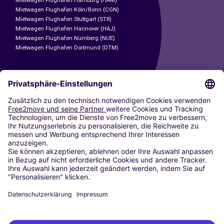
Mietwagen Flughafen Hamburg (HAM)
Mietwagen Flughafen Köln/Bonn (CGN)
Mietwagen Flughafen Stuttgart (STR)
Mietwagen Flughafen Hannover (HAJ)
Mietwagen Flughafen Nürnberg (NUE)
Mietwagen Flughafen Dortmund (DTM)
CARSHARING
UNSERE STÄDTE
Paris
Madrid
Washington DC
Mailand
Rom
Turin
Wien
Berlin
Köln
Düsseldorf
Frankfurt
Hamburg
München