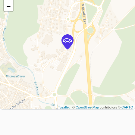
−
Leaflet
| ©
OpenStreetMap
contributors ©
CARTO