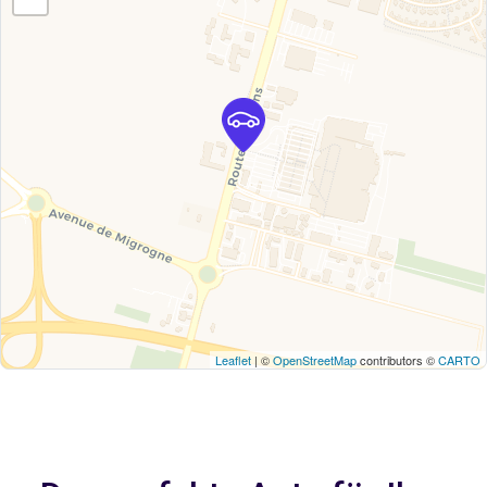
Leaflet
| ©
OpenStreetMap
contributors ©
CARTO