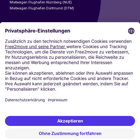
Mietwagen Flughafen Nürnberg (NUE)
Mietwagen Flughafen Dortmund (DTM)
CARSHARING
UNSERE STÄDTE
Paris
Madrid
Washington DC
Mailand
Rom
Turin
Wien
Berlin
Köln
Düsseldorf
Frankfurt
Hamburg
München
Stuttgart
Amsterdam