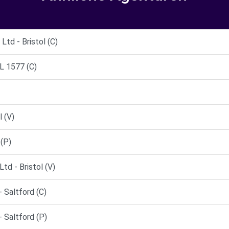
td - Bristol (C)
 1577 (C)
l (V)
(P)
d - Bristol (V)
 Saltford (C)
 Saltford (P)