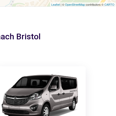
Leaflet
| ©
OpenStreetMap
contributors ©
CARTO
ach Bristol