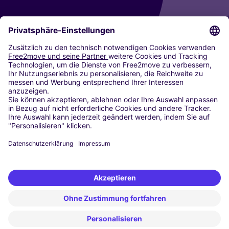
CARSHARING
UNSERE STÄDTE
Paris
Madrid
Washington DC
Mailand
Rom
Turin
Wien
Berlin
Köln
Düsseldorf
Frankfurt
Hamburg
München
Stuttgart
Amsterdam