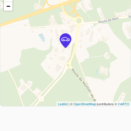
−
Leaflet
| ©
OpenStreetMap
contributors ©
CARTO