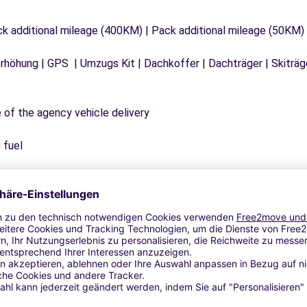
ck additional mileage (400KM) | Pack additional mileage (50KM)
tzerhöhung | GPS | Umzugs Kit | Dachkoffer | Dachträger | Skitr
e of the agency vehicle delivery
 fuel