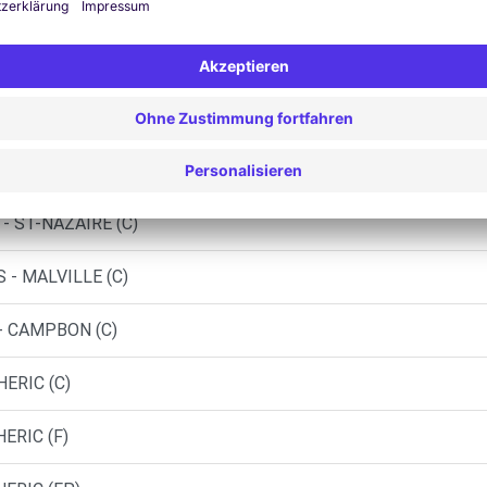
Ähnliche Agenturen
 - SAVENAY (C)
- DONGES (C)
- ST-NAZAIRE (C)
 - MALVILLE (C)
- CAMPBON (C)
ERIC (C)
ERIC (F)