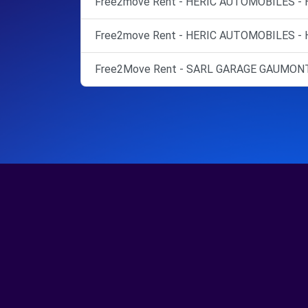
Free2move Rent - HERIC AUTOMOBILES - 
Free2move Rent - HERIC AUTOMOBILES - H
Free2Move Rent - SARL GARAGE GAUMONT 