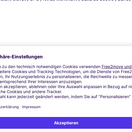
e
Ähnliche Agenturen
CHESI SNC - BUSSERO (C)
A (C)