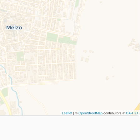
Leaflet
| ©
OpenStreetMap
contributors ©
CARTO