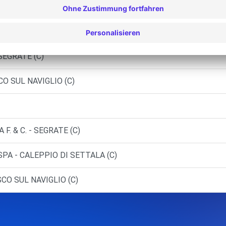
OLA A. SAS - COLOGNO MONZESE (C)
CO - GORGONZOLA (C)
SEGRATE (C)
CO SUL NAVIGLIO (C)
 F. & C. - SEGRATE (C)
 SPA - CALEPPIO DI SETTALA (C)
CO SUL NAVIGLIO (C)