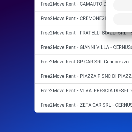
Free2Move Rent - CAMAUTO DUE DI CIOCI
Free2Move Rent - CREMONESI LUIGI ENRI
Free2Move Rent - FRATELLI BIAZZI SRL - 
Free2Move Rent - GIANNI VILLA - CERNUS
Free2Move Rent GP CAR SRL Concorezzo
Free2Move Rent - PIAZZA F. SNC DI PIAZZA
Free2Move Rent - V.I.V.A. BRESCIA DIESEL
Free2Move Rent - ZETA CAR SRL - CERNUS