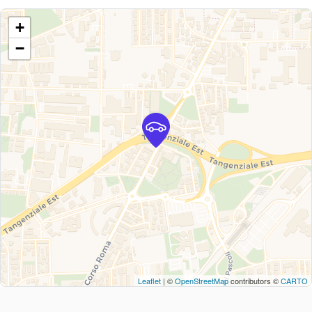
+
−
Leaflet
| ©
OpenStreetMap
contributors ©
CARTO