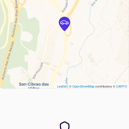
Leaflet
| ©
OpenStreetMap
contributors ©
CARTO