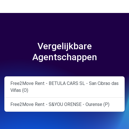
Vergelijkbare
Agentschappen
Free2Move Rent - BETULA CARS SL - San Cibrao das
Viñas (O)
Free2Move Rent - S&YOU ORENSE - Ourense (P)