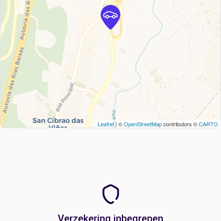
Leaflet
| ©
OpenStreetMap
contributors ©
CARTO
Verzekering inbegrepen