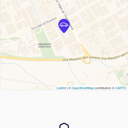
Leaflet
| ©
OpenStreetMap
contributors ©
CARTO