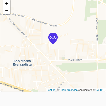
+
−
Leaflet
| ©
OpenStreetMap
contributors ©
CARTO