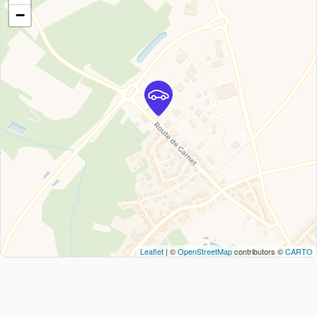
−
Leaflet
| ©
OpenStreetMap
contributors ©
CARTO