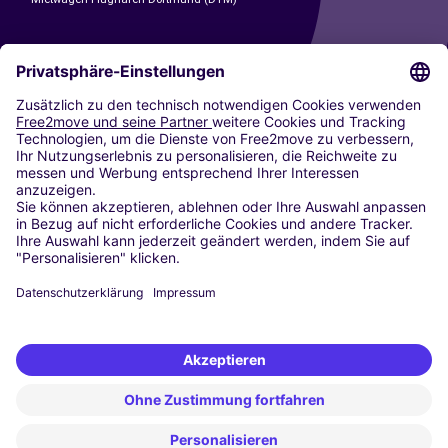
CARSHARING
UNSERE STÄDTE
Paris
Madrid
Washington DC
Mailand
Rom
Turin
Wien
Berlin
Köln
Düsseldorf
Frankfurt
Hamburg
München
Stuttgart
Amsterdam