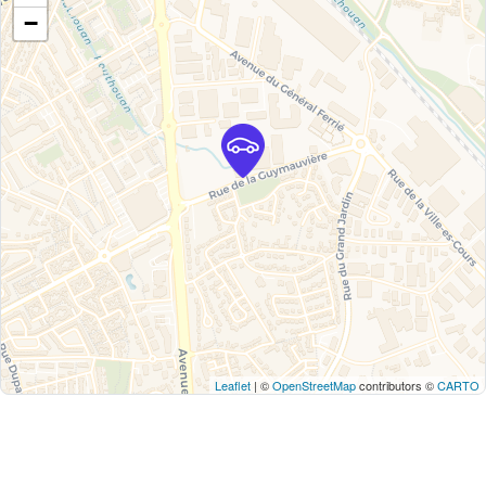
−
Leaflet
| ©
OpenStreetMap
contributors ©
CARTO