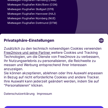
Mietwagen Flughafen Hamburg (HAM)
Mietwagen Flughafen Köln/Bonn (CGN)
Mietwagen Flughafen Stuttgart (STR)
Mietwagen Flughafen Hannover (HAJ)
Mietwagen Flughafen Nürnberg (NUE)
Mietwagen Flughafen Dortmund (DTM)
CARSHARING
UNSERE STÄDTE
Paris
Madrid
Washington DC
Mailand
Rom
Turin
Wien
Berlin
Köln
Düsseldorf
Frankfurt
Hamburg
München