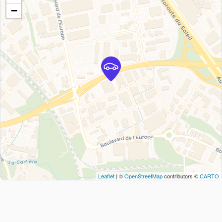
−
Leaflet
| ©
OpenStreetMap
contributors ©
CARTO