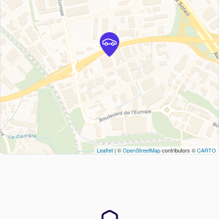
Leaflet
| ©
OpenStreetMap
contributors ©
CARTO