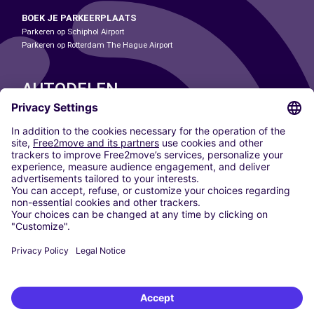
BOEK JE PARKEERPLAATS
Parkeren op Schiphol Airport
Parkeren op Rotterdam The Hague Airport
AUTODELEN
ONZE STEDEN
Paris
Madrid
Washington DC
Milaan
Rome
Turijn
Wenen
Berlijn
Keulen
Düsseldorf
Frankfurt
Hamburg
München
Stuttgart