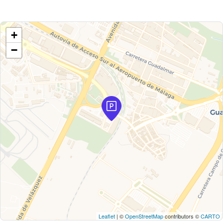
+
−
Leaflet
| ©
OpenStreetMap
contributors ©
CARTO