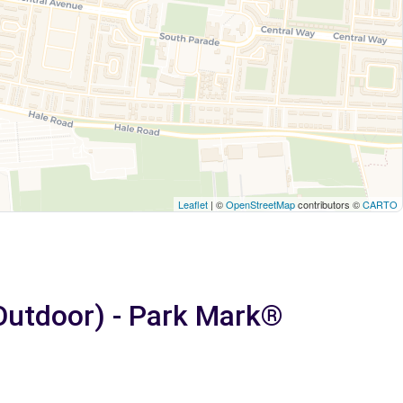
Leaflet
| ©
OpenStreetMap
contributors ©
CARTO
Outdoor) - Park Mark®