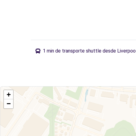
1 min de transporte shuttle desde Liverpoo
+
−