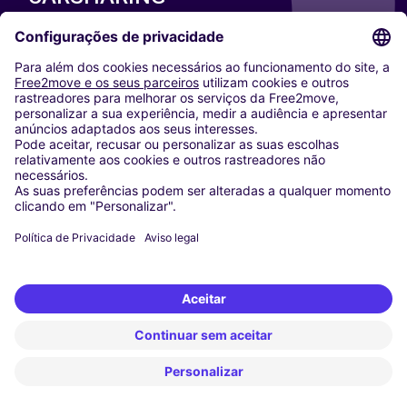
NOSSAS CIDADES
Paris
Washington DC
Milan
Rome
Turin
Vienna
Berlin
Cologne
Dusseldorf
Frankfurt
Hamburg
Munich
Stuttgart
Amsterdam