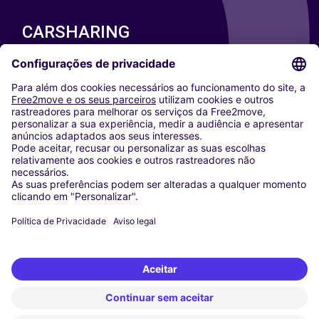
CARSHARING
NOSSAS CIDADES
Paris
Washington DC
Milan
Rome
Turin
Vienna
Berlin
Cologne
Dusseldorf
Frankfurt
Hamburg
Munich
Stuttgart
Amsterdam