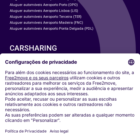
Aluguer automóveis Aeroporto Porto (OPO)
Aluguer automóveis Aeroporto Lisboa (LIS)
Aluguer automóveis Aeroporto Terceira (TER)
Aluguer automóveis Aeroporto Madeira (FNC)
Aluguer automóveis Aeroporto Ponta Delgada (PDL)
CARSHARING
NOSSAS CIDADES
Paris
Washington DC
Milan
Rome
Turin
Vienna
Berlin
Cologne
Dusseldorf
Frankfurt
Hamburg
Munich
Stuttgart