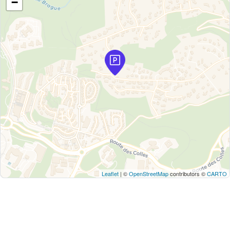
−
Leaflet
| ©
OpenStreetMap
contributors ©
CARTO