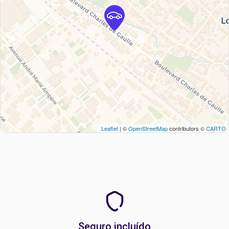
Leaflet
| ©
OpenStreetMap
contributors ©
CARTO
Seguro incluído