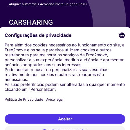
Aluguer automóveis Aeroporto Ponta Delgada (PDL)
CARSHARING
NOSSAS CIDADES
Paris
Washington DC
Milan
Rome
Turin
Vienna
Berlin
Cologne
Dusseldorf
Frankfurt
Hamburg
Munich
Stuttgart
Amsterdam