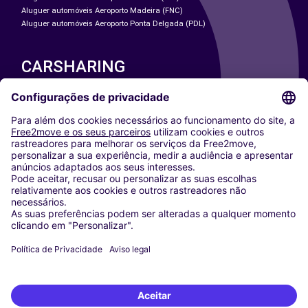
Aluguer automóveis Aeroporto Madeira (FNC)
Aluguer automóveis Aeroporto Ponta Delgada (PDL)
CARSHARING
NOSSAS CIDADES
Paris
Washington DC
Milan
Rome
Turin
Vienna
Berlin
Cologne
Dusseldorf
Frankfurt
Hamburg
Munich
Stuttgart
Amsterdam