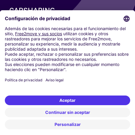
CARSHARING
NUESTRAS CIUDADES
Paris
Madrid
Washington DC
Milán
Roma
Turín
Viena
Berlín
Colonia
Düsseldorf
Fráncfort
Hamburgo
Múnich
Stuttgart
Ámsterdam