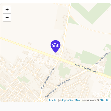
+
−
Leaflet
| ©
OpenStreetMap
contributors ©
CARTO