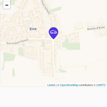
−
Leaflet
| ©
OpenStreetMap
contributors ©
CARTO