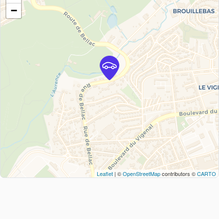
−
Leaflet
| ©
OpenStreetMap
contributors ©
CARTO