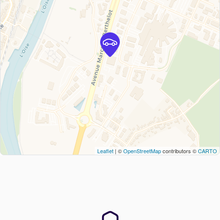
Leaflet
| ©
OpenStreetMap
contributors ©
CARTO