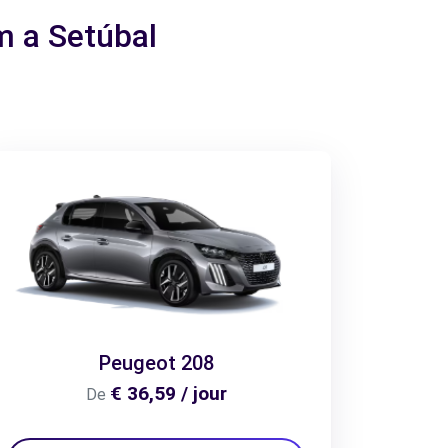
m a Setúbal
Peugeot 208
€ 36,59 / jour
De