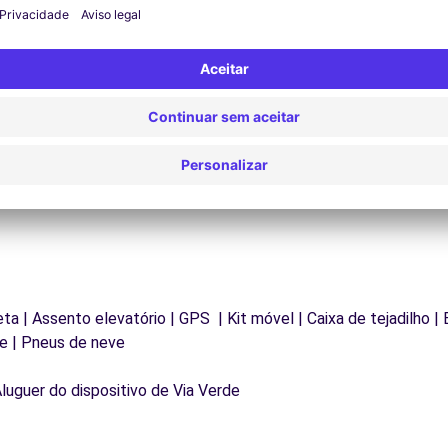
Assistência 24/7
Problemas na estrada? O nosso serviço de apoio
D
os
está disponível a qualquer momento para garantir
va
.
uma viagem ininterrupta.
eta | Assento elevatório | GPS | Kit móvel | Caixa de tejadilho | 
e | Pneus de neve
Aluguer do dispositivo de Via Verde