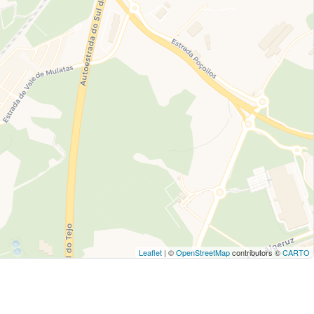
Leaflet
| ©
OpenStreetMap
contributors ©
CARTO