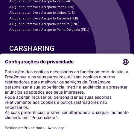
Aluguer automóveis Aeroporto Faro (FAO)
Aluguer automóveis Aeroporto Porto (OPO)
Aluguer automóveis Aeroporto Lisboa (LIS)
Aluguer automóveis Aeroporto Terceira (TER)
Aluguer automóveis Aeroporto Madeira (FNC)
Aluguer automóveis Aeroporto Ponta Delgada (PDL)
CARSHARING
NOSSAS CIDADES
Paris
Washington DC
Milan
Rome
Turin
Vienna
Berlin
Cologne
Dusseldorf
Frankfurt
Hamburg
Munich