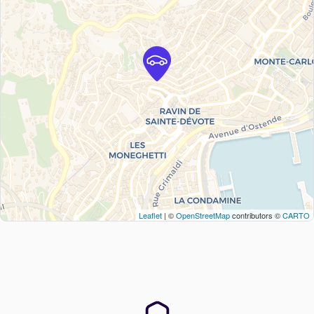
Leaflet
| ©
OpenStreetMap
contributors ©
CARTO