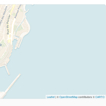
Leaflet
| ©
OpenStreetMap
contributors ©
CARTO