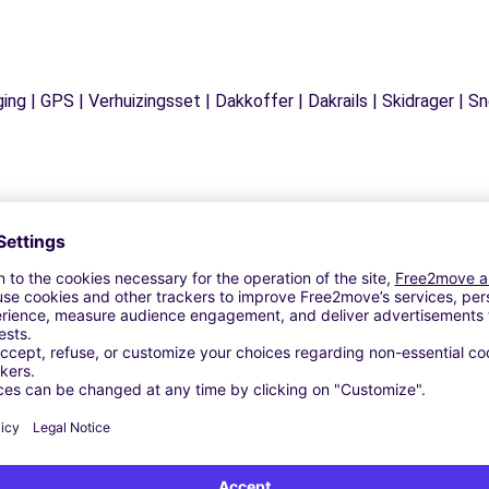
ging | GPS | Verhuizingsset | Dakkoffer | Dakrails | Skidrager 
Vergelijkbare Agentschappen
CAP - NICE (C)