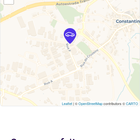
Leaflet
| ©
OpenStreetMap
contributors ©
CARTO