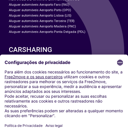
Aluguer automóveis Aeroporto Faro (FAO)
Aluguer automóveis Aeroporto Porto (OPO)
Aluguer automóveis Aeroporto Lisboa (LIS)
Aluguer automóveis Aeroporto Terceira (TER)
Aluguer automóveis Aeroporto Madeira (FNC)
Aluguer automóveis Aeroporto Ponta Delgada (PDL)
CARSHARING
NOSSAS CIDADES
Paris
Washington DC
Milan
Rome
Turin
Vienna
Berlin
Cologne
Dusseldorf
Frankfurt
Hamburg
Munich