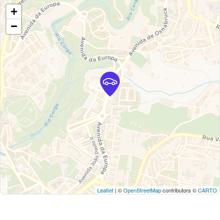
+
−
Leaflet
| ©
OpenStreetMap
contributors ©
CARTO