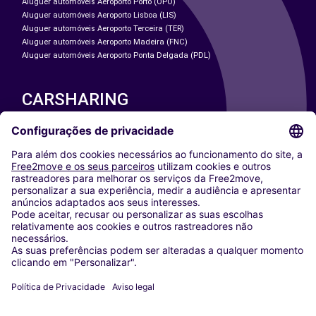
Aluguer automóveis Aeroporto Porto (OPO)
Aluguer automóveis Aeroporto Lisboa (LIS)
Aluguer automóveis Aeroporto Terceira (TER)
Aluguer automóveis Aeroporto Madeira (FNC)
Aluguer automóveis Aeroporto Ponta Delgada (PDL)
CARSHARING
NOSSAS CIDADES
Paris
Washington DC
Milan
Rome
Turin
Vienna
Berlin
Cologne
Dusseldorf
Frankfurt
Hamburg
Munich
Stuttgart
Amsterdam