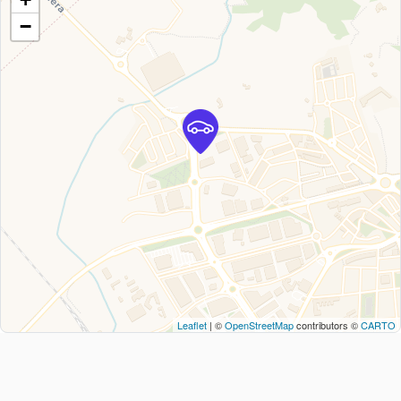
−
Leaflet
| ©
OpenStreetMap
contributors ©
CARTO