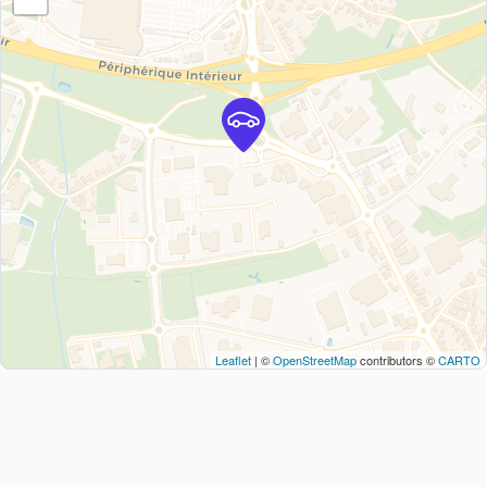
Leaflet
| ©
OpenStreetMap
contributors ©
CARTO