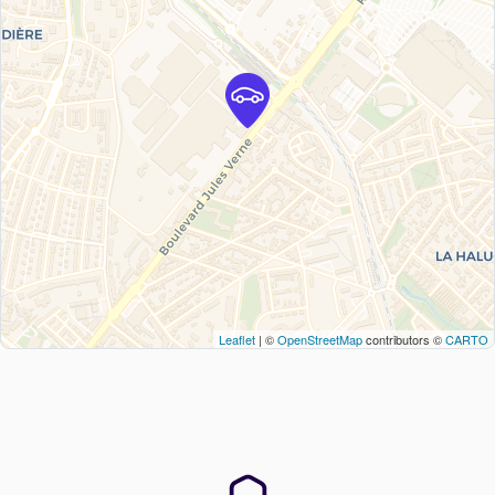
Leaflet
| ©
OpenStreetMap
contributors ©
CARTO