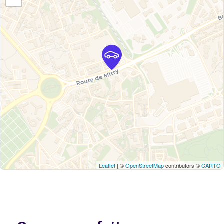
Leaflet
| ©
OpenStreetMap
contributors ©
CARTO