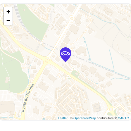
+
−
Leaflet
| ©
OpenStreetMap
contributors ©
CARTO