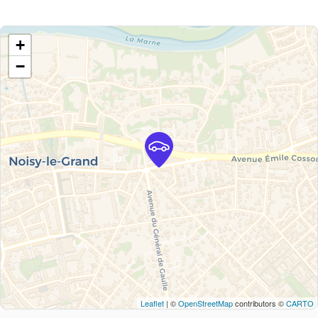
+
−
Leaflet
| ©
OpenStreetMap
contributors ©
CARTO