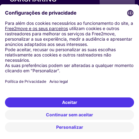
NOSSAS CIDADES
Paris
Washington DC
Milan
Rome
Turin
Vienna
Berlin
Cologne
Dusseldorf
Frankfurt
Hamburg
Munich
Stuttgart
Amsterdam