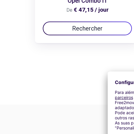
Opel Combo l1
€ 47,15 / jour
De
Rechercher