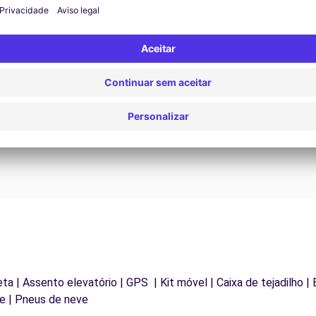
Assistência 24/7
Problemas na estrada? O nosso serviço de apoio
D
os
está disponível a qualquer momento para garantir
va
.
uma viagem ininterrupta.
eta | Assento elevatório | GPS | Kit móvel | Caixa de tejadilho | 
e | Pneus de neve