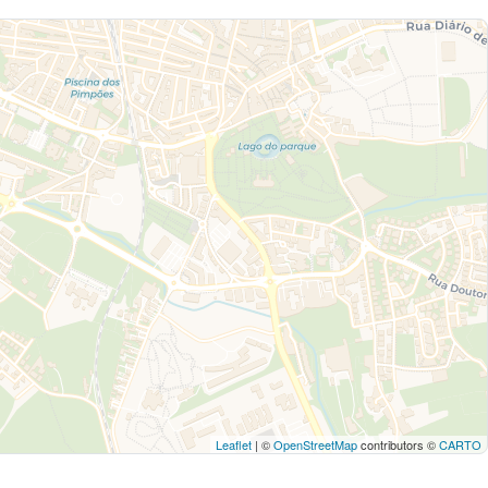
Leaflet
| ©
OpenStreetMap
contributors ©
CARTO