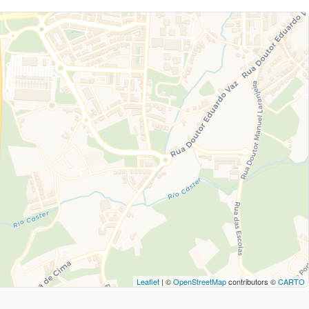
Leaflet
| ©
OpenStreetMap
contributors ©
CARTO