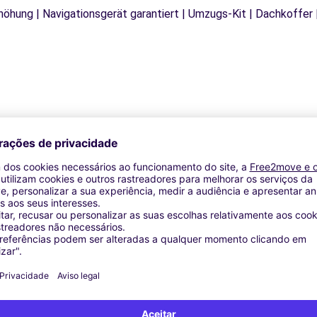
rhöhung | Navigationsgerät garantiert | Umzugs-Kit | Dachkoffer 
Agências similares
eira de Azeméis (P)
P)