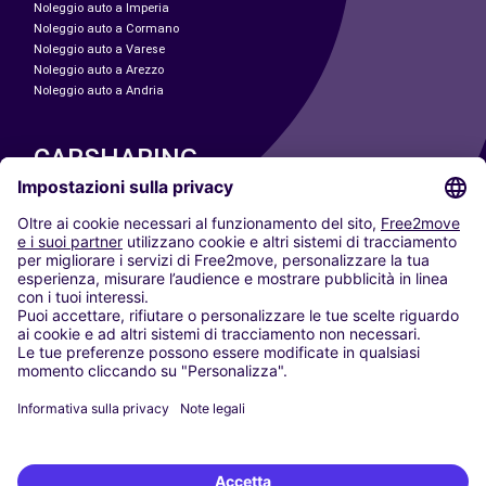
Noleggio auto a Imperia
Noleggio auto a Cormano
Noleggio auto a Varese
Noleggio auto a Arezzo
Noleggio auto a Andria
CARSHARING
LE NOSTRE CITTÀ
Paris
Madrid
Washington DC
Milano
Roma
Torino
Vienna
Berlino
Colonia
Düsseldorf
Francoforte
Amburgo
Monaco di Baviera