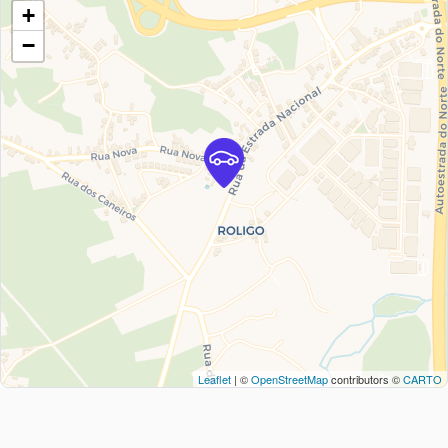
+
−
Leaflet
| ©
OpenStreetMap
contributors ©
CARTO